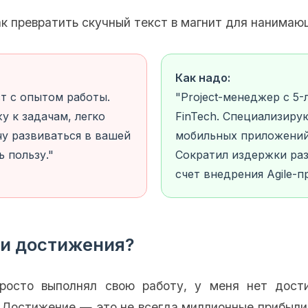
к превратить скучный текст в магнит для нанима
Как надо:
т с опытом работы.
"Project-менеджер с 5
 к задачам, легко
FinTech. Специализиру
чу развиваться в вашей
мобильных приложений 
 пользу."
Сократил издержки раз
счет внедрения Agile-п
ои достижения?
просто выполнял свою работу, у меня нет дост
 Достижение — это не всегда миллионные прибыли