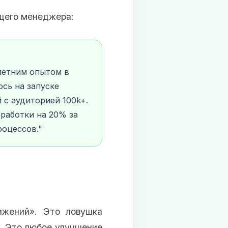
ющего менеджера:
-летним опытом в
юсь на запуске
с аудиторией 100k+.
работки на 20% за
роцессов."
ижений». Это ловушка
. Это любое улучшение