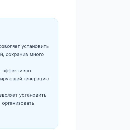
озволяет установить
й, сохранив много
т эффективно
улирующей генерацию
зволяет установить
 организовать