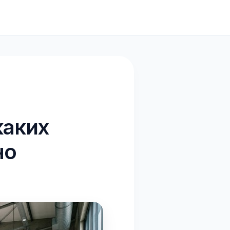
каких
но