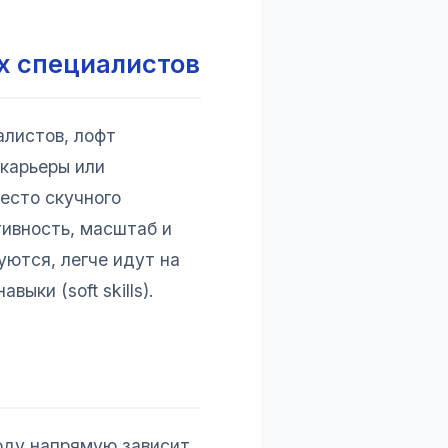
х специалистов
алистов, лофт
карьеры или
есто скучного
тивность, масштаб и
уются, легче идут на
ки (soft skills).
оду напрямую зависит