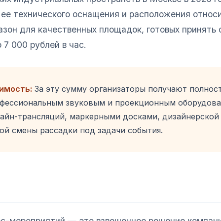
ее технического оснащения и расположения относи
зон для качественных площадок, готовых принять о
 7 000 рублей в час.
оимость:
За эту сумму организаторы получают полнос
офессиональным звуковым и проекционным оборудов
лайн-трансляций, маркерными досками, дизайнерской
й смены рассадки под задачи события.
ес-мероприятий — это взвешенное решение компан