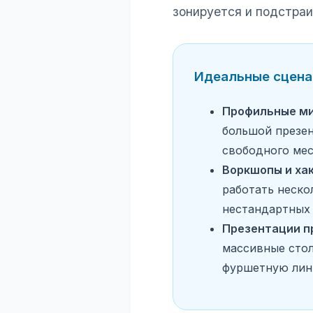
зонируется и подстраи
Идеальные сцена
Профильные ми
большой презен
свободного мес
Воркшопы и ха
работать неско
нестандартных 
Презентации пр
массивные стол
фуршетную лин