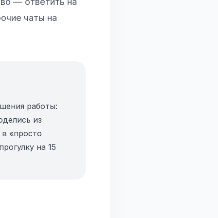
аво — ответить на
бочие чаты на
ршения работы:
оделись из
 в «просто
рогулку на 15