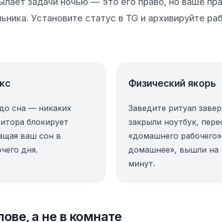
лает задачи ночью — это его право, но ваше пр
льника. Установите статус в TG и архивируйте ра
кс
Физический якорь
 до сна — никаких
Заведите ритуал заве
нитора блокирует
закрыли ноутбук, пере
ащая ваш сон в
«домашнего рабочего»
чего дня.
домашнее», вышли на п
минут.
лове, а не в комнате