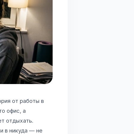
ория от работы в
о офис, а
ет отдыхать.
ти в никуда — не