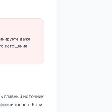
тинируете даже
это истощение
ь главный источник
афиксировано. Если